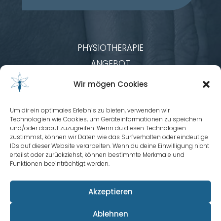
PHYSIOTHERAPIE
ANGEBOT
TEAM
Wir mögen Cookies
KURSPROGRAMM
KONTAKT & ABLAUF
Um dir ein optimales Erlebnis zu bieten, verwenden wir
Technologien wie Cookies, um Geräteinformationen zu speichern
IMPRESSUM
und/oder darauf zuzugreifen. Wenn du diesen Technologien
zustimmst, können wir Daten wie das Surfverhalten oder eindeutige
DATENSCHUTZ
IDs auf dieser Website verarbeiten. Wenn du deine Einwilligung nicht
erteilst oder zurückziehst, können bestimmte Merkmale und
Funktionen beeinträchtigt werden.
Akzeptieren
Ablehnen
© 2026 Praxis Wilhelm.