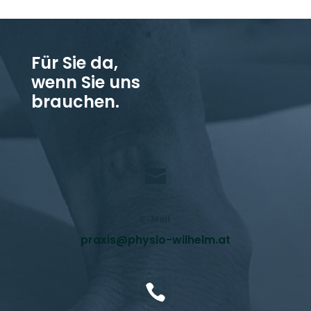
Für Sie da,
wenn Sie uns
brauchen.

E-Mail
praxis@physio-wilhelm.at
