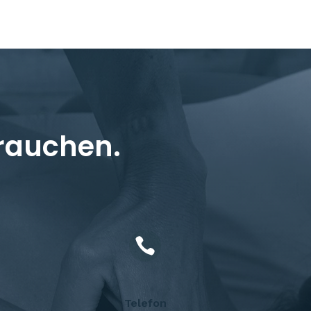
rauchen.

Telefon