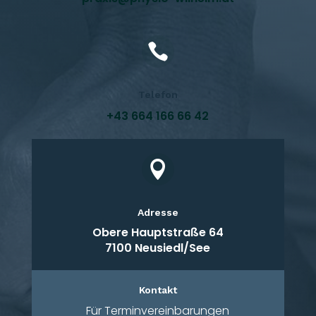

Telefon
+43 664 166 66 42

Adresse
Obere Hauptstraße 64
7100 Neusiedl/See
Kontakt
Für Terminvereinbarungen