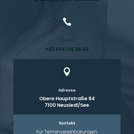

Telefon
+43 664 166 66 42

Adresse
Obere Hauptstraße 64
7100 Neusiedl/See
Kontakt
Für Terminvereinbarungen