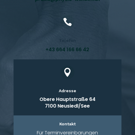

Telefon
+43 664 166 66 42

Adresse
Obere Hauptstraße 64
7100 Neusiedl/See
Kontakt
Für Terminvereinbarungen